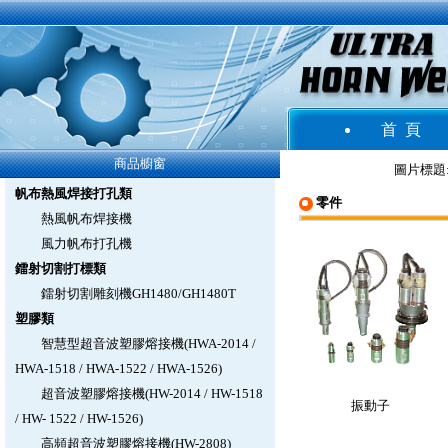
首 頁
商品櫥窗
圖片標題
帆布熱風焊接打孔類
零件
熱風帆布焊接機
風力帆布打孔機
鐳射切割打標類
鐳射切割雕刻機GH1480/GH1480T
塑膠類
智慧型超音波塑膠熔接機(HWA-2014 /
HWA-1518 / HWA-1522 / HWA-1526)
超音波塑膠熔接機(HW-2014 / HW-1518
振動子
/ HW- 1522 / HW-1526)
高頻超音波塑膠熔接機(HW-2808)